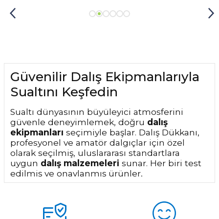
Güvenilir Dalış Ekipmanlarıyla
Sualtını Keşfedin
Sualtı dünyasının büyüleyici atmosferini
güvenle deneyimlemek, doğru
dalış
ekipmanları
seçimiyle başlar. Dalış Dükkanı,
profesyonel ve amatör dalgıçlar için özel
olarak seçilmiş, uluslararası standartlara
uygun
dalış malzemeleri
sunar. Her biri test
edilmiş ve onaylanmış ürünler,
performansınızı artırırken aynı zamanda
maksimum güvenlik sağlar.
Suyun altındaki
basınca, sıcaklık farklarına ve uzun süreli
kullanıma dayanıklı
dalış ürünleri
ile