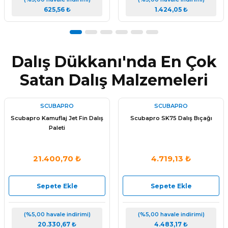
625,56 ₺
1.424,05 ₺
Dalış Dükkanı'nda En Çok
Satan Dalış Malzemeleri
SCUBAPRO
SCUBAPRO
Scubapro Kamuflaj Jet Fin Dalış
Scubapro SK75 Dalış Bıçağı
Paleti
21.400,70 ₺
4.719,13 ₺
Sepete Ekle
Sepete Ekle
arı
(%5,00 havale indirimi)
(%5,00 havale indirimi)
20.330,67 ₺
4.483,17 ₺