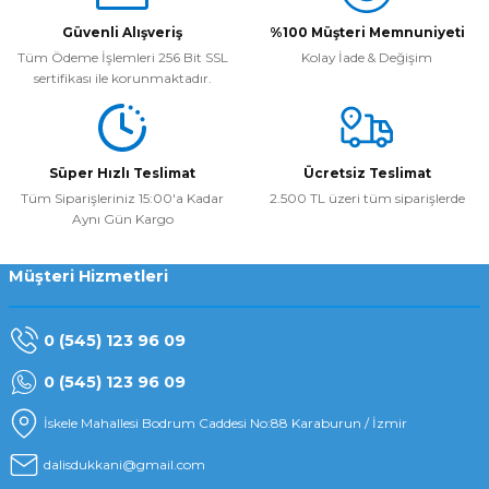
konforlu bir deneyim yaşarsınız.
Markamız,
Güvenli Alışveriş
%100 Müşteri Memnuniyeti
Scubapro, Suunto, Mares ve Cressi gibi
dünya lideri üreticilerin ürünlerini sizlerle
Tüm Ödeme İşlemleri 256 Bit SSL
Kolay İade & Değişim
sertifikası ile korunmaktadır.
buluşturur. İster yeni başlayan, ister
deneyimli bir dalgıç olun; ihtiyacınıza
uygun
dalış ekipmanlarını
kolayca bulabilir,
sualtında kendinizi her zaman güvende
hissedebilirsiniz. En uygun
Dalış
Süper Hızlı Teslimat
Ücretsiz Teslimat
malzemeleri fiyatları
ile
Dalış Dükkanı
, her
Tüm Siparişleriniz 15:00'a Kadar
2.500 TL üzeri tüm siparişlerde
müşterimize güvenli, keyifli ve profesyonel
Aynı Gün Kargo
bir dalış deneyimi sunmaktır.
Müşteri Hizmetleri
0 (545) 123 96 09
0 (545) 123 96 09
İskele Mahallesi Bodrum Caddesi No:88 Karaburun / İzmir
dalisdukkani@gmail.com