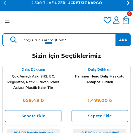
2.500 TL VE ÜZERİ ÜCRETSİZ KARGO
Geri Dön
Geri Dön
Geri Dön
0
er
Dalış Regülatörü
Yedek Parça
 AÇACAK
Dalış Ahtapotu
Regülatör Yedek Parça
ARA
ik
Dalış Konsolu
Sizin İçin Seçtiklerimiz
Dalış Dükkanı
Dalış Dükkanı
Çok Amaçlı Askı SH2, BC,
Hammer Head Dalış Maskotu
Regülatör, Patik, Eldiven, Palet
Ahtapot Tutucu
Askısı, Plastik Kalın Tip
658,48 ₺
1.499,00 ₺
ü
Sepete Ekle
Sepete Ekle
(%5,00 havale indirimi)
(%5,00 havale indirimi)