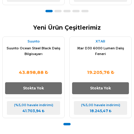
Yeni Ürün Çeşitlerimiz
Tükendi
Tükendi
Suunto
XTAR
Suunto Ocean Steel Black Dalış
Xtar D30 6000 Lumen Dalış
Bilgisayarı
Feneri
43.898,88 ₺
19.205,76 ₺
Stokta Yok
Stokta Yok
(%5,00 havale indirimi)
(%5,00 havale indirimi)
41.703,94 ₺
18.245,47 ₺